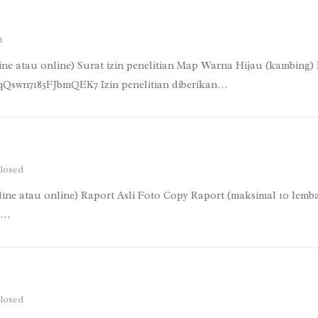
t
fline atau online) Surat izin penelitian Map Warna Hijau (kambing) I
le/qQswn7185FJbmQEK7 Izin penelitian diberikan…
losed
ffline atau online) Raport Asli Foto Copy Raport (maksimal 10 lemba
u…
losed