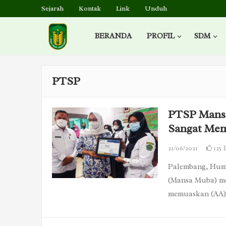
Sejarah
Kontak
Link
Unduh
BERANDA
PROFIL
SDM
PTSP
PTSP Mansa
Sangat Me
21/06/2021
125
Palembang, Huma
(Mansa Muba) me
memuaskan (AA) 