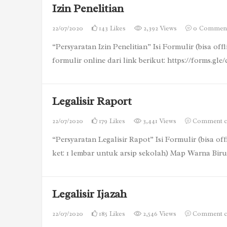
Izin Penelitian
22/07/2020
143
Likes
2,392 Views
0
Commen
“Persyaratan Izin Penelitian” Isi Formulir (bisa of
formulir online dari link berikut: https://forms.g
Legalisir Raport
22/07/2020
179
Likes
3,441 Views
Comment c
“Persyaratan Legalisir Rapot” Isi Formulir (bisa o
ket: 1 lembar untuk arsip sekolah) Map Warna Bir
Legalisir Ijazah
22/07/2020
185
Likes
2,546 Views
Comment c