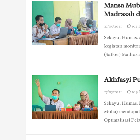
Mansa Muba
Madrasah 
27/05/2021
105
Sekayu, Humas. 
kegiatan monitor
(Satker) Madras
Akhfasyi P
27/05/2021
109
Sekayu, Humas. 
Muba) mendapatk
Optimalisasi Pe