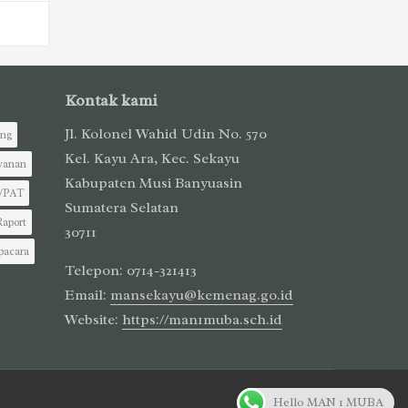
Kontak kami
Jl. Kolonel Wahid Udin No. 570
ing
Kel. Kayu Ara, Kec. Sekayu
yanan
Kabupaten Musi Banyuasin
/PAT
Sumatera Selatan
Raport
30711
pacara
Telepon: 0714-321413
Email:
mansekayu@kemenag.go.id
Website:
https://man1muba.sch.id
Hello MAN 1 MUBA