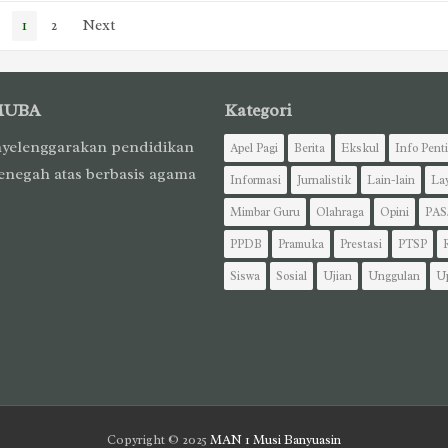
1
2
Next
MUBA
Kategori
yelenggarakan pendidikan
Apel Pagi
Berita
Ekskul
Info Pent
enegah atas berbasis agama
Informasi
Jurnalistik
Lain-lain
La
Mimbar Guru
Olahraga
Opini
PAS
PPDB
Pramuka
Prestasi
PTSP
Siswa
Sosial
Ujian
Unggulan
U
Copyright © 2025
MAN 1 Musi Banyuasin