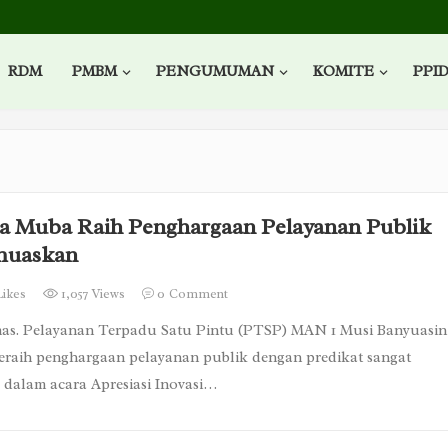
RDM
PMBM
PENGUMUMAN
KOMITE
PPI
 Muba Raih Penghargaan Pelayanan Publik
muaskan
Likes
1,057 Views
0
Comment
s. Pelayanan Terpadu Satu Pintu (PTSP) MAN 1 Musi Banyuasin
raih penghargaan pelayanan publik dengan predikat sangat
dalam acara Apresiasi Inovasi…