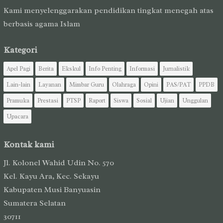
Kami menyelenggarakan pendidikan tingkat menegah atas
berbasis agama Islam
Kategori
Apel Pagi
Berita
Ekskul
Info Penting
Informasi
Jurnalistik
Lain-lain
Layanan
Mimbar Guru
Olahraga
Opini
PAS/PAT
PPDB
Pramuka
Prestasi
PTSP
Raport
Siswa
Sosial
Ujian
Unggulan
Upacara
Kontak kami
Jl. Kolonel Wahid Udin No. 570
Kel. Kayu Ara, Kec. Sekayu
Kabupaten Musi Banyuasin
Sumatera Selatan
30711