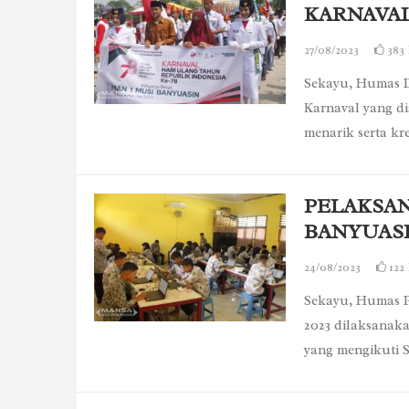
KARNAVAL
27/08/2023
383
Sekayu, Humas D
Karnaval yang d
menarik serta kr
PELAKSAN
BANYUASI
24/08/2023
122
Sekayu, Humas P
2023 dilaksanak
yang mengikuti 