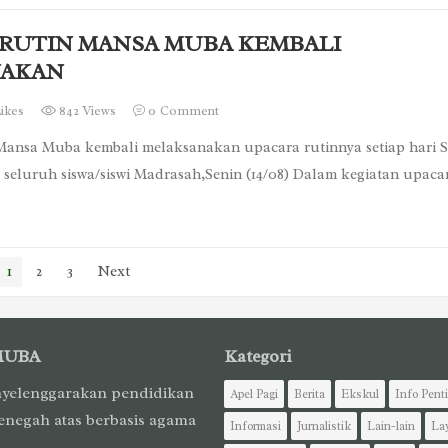
RUTIN MANSA MUBA KEMBALI
NAKAN
ikes
842 Views
0
Comment
ansa Muba kembali melaksanakan upacara rutinnya setiap hari S
h seluruh siswa/siswi Madrasah,Senin (14/08) Dalam kegiatan upacar
1
2
3
Next
MUBA
Kategori
yelenggarakan pendidikan
Apel Pagi
Berita
Ekskul
Info Pent
enegah atas berbasis agama
Informasi
Jurnalistik
Lain-lain
La