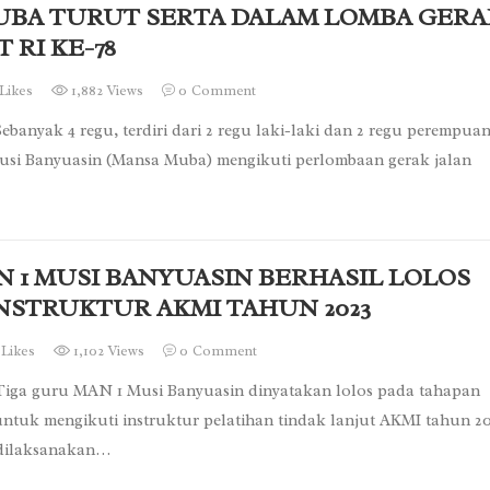
UBA TURUT SERTA DALAM LOMBA GERA
 RI KE-78
Likes
1,882 Views
0
Comment
banyak 4 regu, terdiri dari 2 regu laki-laki dan 2 regu perempua
si Banyuasin (Mansa Muba) mengikuti perlombaan gerak jalan
 1 MUSI BANYUASIN BERHASIL LOLOS
INSTRUKTUR AKMI TAHUN 2023
Likes
1,102 Views
0
Comment
iga guru MAN 1 Musi Banyuasin dinyatakan lolos pada tahapan
 untuk mengikuti instruktur pelatihan tindak lanjut AKMI tahun 20
s dilaksanakan…