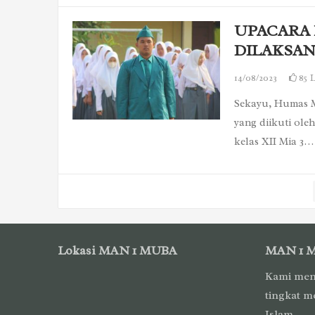
UPACARA 
DILAKSA
14/08/2023
85
L
Sekayu, Humas M
yang diikuti ole
kelas XII Mia 3…
Paginasi
pos
Lokasi MAN 1 MUBA
MAN 1 
Kami men
tingkat m
Islam