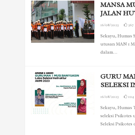
MANSA M
JALAN HUT
16/08/2023
367
Sekayu, Humas Se
utusan MAN 1 Mu
dalam…
GURU MAN
SELEKSI 
16/08/2023
104
Sekayu, Humas T
seleksi Psikotes
Seleksi Psikote