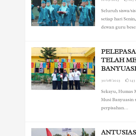
Seluruh siswa/s
setiap hari Seni
dewan guru bes
PELEPASA
TELAH ME
BANYUAS
30/08/2023
143
Sekayu, Humas M
Musi Banyuasin s
perpisahan…
ANTUSIAS