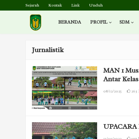
Sejarah
Kontak
Link
Unduh
BERANDA
PROFIL
SDM
Jurnalistik
MAN 1 Musi
Antar Kelas
08/12/2025
263
UPACARA 
11/09/2023
107