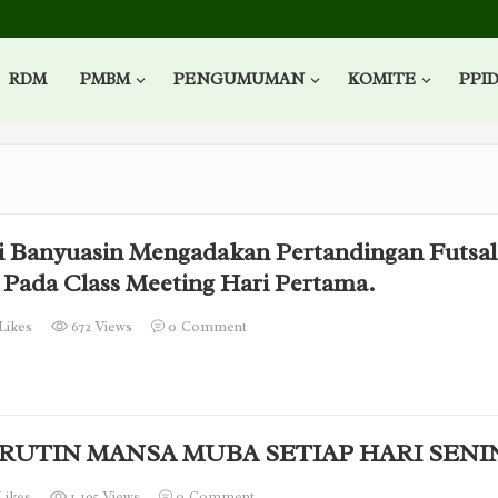
RDM
PMBM
PENGUMUMAN
KOMITE
PPI
 Banyuasin Mengadakan Pertandingan Futsal
 Pada Class Meeting Hari Pertama.
Likes
672 Views
0
Comment
RUTIN MANSA MUBA SETIAP HARI SENI
Likes
1,195 Views
0
Comment