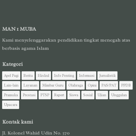
MAN 1 MUBA
Kami menyelenggarakan pendidikan tingkat menegah atas
berbasis agama Islam
Kategori
Apel Pagi
Berita
Ekskul
Info Penting
Informasi
Jurnalistik
Lain-lain
Layanan
Mimbar Guru
Olahraga
Opini
PAS/PAT
PPDB
Pramuka
Prestasi
PTSP
Raport
Siswa
Sosial
Ujian
Unggulan
Upacara
Kontak kami
Jl. Kolonel Wahid Udin No. 570