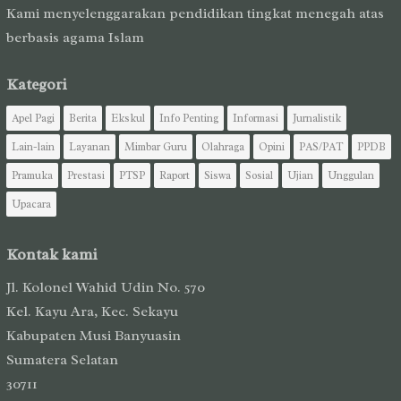
Kami menyelenggarakan pendidikan tingkat menegah atas
berbasis agama Islam
Kategori
Apel Pagi
Berita
Ekskul
Info Penting
Informasi
Jurnalistik
Lain-lain
Layanan
Mimbar Guru
Olahraga
Opini
PAS/PAT
PPDB
Pramuka
Prestasi
PTSP
Raport
Siswa
Sosial
Ujian
Unggulan
Upacara
Kontak kami
Jl. Kolonel Wahid Udin No. 570
Kel. Kayu Ara, Kec. Sekayu
Kabupaten Musi Banyuasin
Sumatera Selatan
30711