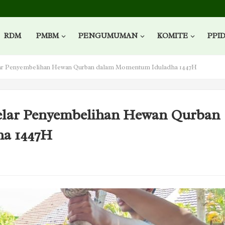
RDM
PMBM
PENGUMUMAN
KOMITE
PPI
ar Penyembelihan Hewan Qurban dalam Momentum Iduladha 1447H
elar Penyembelihan Hewan Qurban
a 1447H