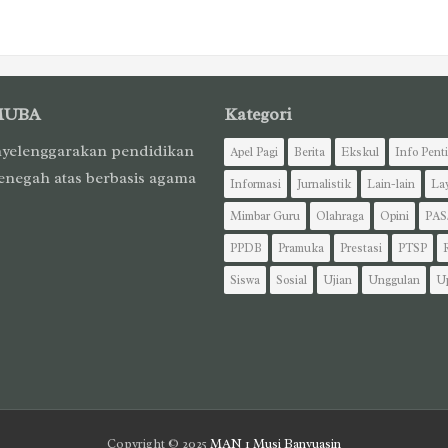
MUBA
Kategori
yelenggarakan pendidikan
Apel Pagi
Berita
Ekskul
Info Pent
enegah atas berbasis agama
Informasi
Jurnalistik
Lain-lain
La
Mimbar Guru
Olahraga
Opini
PAS
PPDB
Pramuka
Prestasi
PTSP
Siswa
Sosial
Ujian
Unggulan
U
Copyright © 2025
MAN 1 Musi Banyuasin