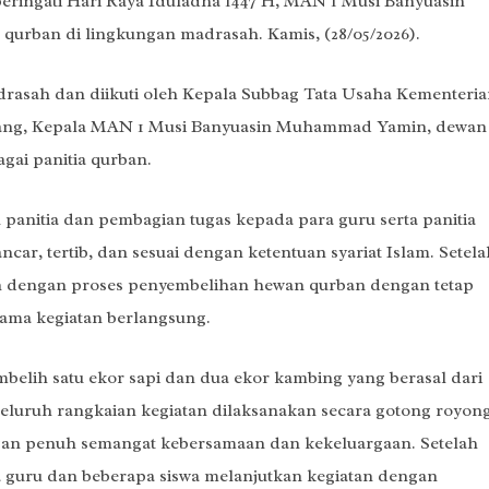
ingati Hari Raya Iduladha 1447 H, MAN 1 Musi Banyuasin
urban di lingkungan madrasah. Kamis, (28/05/2026).
drasah dan diikuti oleh Kepala Subbag Tata Usaha Kementeri
ang, Kepala MAN 1 Musi Banyuasin Muhammad Yamin, dewan
gai panitia qurban.
panitia dan pembagian tugas kepada para guru serta panitia
car, tertib, dan sesuai dengan ketentuan syariat Islam. Setela
tkan dengan proses penyembelihan hewan qurban dengan tetap
ama kegiatan berlangsung.
belih satu ekor sapi dan dua ekor kambing yang berasal dari
Seluruh rangkaian kegiatan dilaksanakan secara gotong royon
gan penuh semangat kebersamaan dan kekeluargaan. Setelah
a guru dan beberapa siswa melanjutkan kegiatan dengan