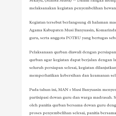
Sekayu, (Mansa Muba) — Dalam rangka memper
melaksanakan kegiatan penyembelihan hewan q
Kegiatan tersebut berlangsung di halaman ma
Agama Kabupaten Musi Banyuasin, Komarind
guru, serta anggota POTRU yang bertugas seba
Pelaksanaan qurban diawali dengan persiapan 
qurban agar kegiatan dapat berjalan dengan lan
seluruh persiapan selesai, kegiatan dilanju
memperhatikan kebersihan dan keamanan sel
Pada tahun ini, MAN 1 Musi Banyuasin menyem
partisipasi dewan guru dan warga madrasah. 
oleh panitia qurban bersama dewan guru den
proses penyembelihan selesai, panitia bersam