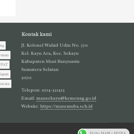
Kontak kami
Jl. Kolonel Wahid Udin No. 570
ing
Kel. Kayu Ara, Kec. Sekayu
yanan
Kabupaten Musi Banyuasin
/PAT
Sumatera Selatan
Raport
30711
pacara
Telepon: 0714-321413
Email:
mansekayu@kemenag.go.id
Website:
https://man1muba.sch.id
Hello MAN 1 MUBA