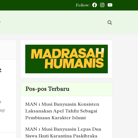
Follow:
Facebook
Instagram
You
Tube
D
z
Pos-pos Terbaru
z
MAN 1 Musi Banyuasin Konsisten
iap
Laksanakan Apel Tahfiz Sebagai
Pembinaan Karakter Islami
MAN 1 Musi Banyuasin Lepas Dua
Siswa Ikuti Karantina Paskibraka