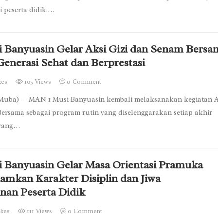
i peserta didik.…
 Banyuasin Gelar Aksi Gizi dan Senam Bersa
enerasi Sehat dan Berprestasi
kes
105 Views
0
Comment
Muba) — MAN 1 Musi Banyuasin kembali melaksanakan kegiatan A
ersama sebagai program rutin yang diselenggarakan setiap akhir
 yang…
 Banyuasin Gelar Masa Orientasi Pramuka
amkan Karakter Disiplin dan Jiwa
an Peserta Didik
ikes
111 Views
0
Comment