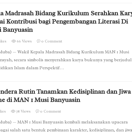
la Madrasah Bidang Kurikulum Serahkan Kar
i Kontribusi bagi Pengembangan Literasi Di
 Banyuasin
ikes
66 Views
0
Comment
 Muba) — Wakil Kepala Madrasah Bidang Kurikulum MAN 1 Musi
ansyah, secara simbolis menyerahkan karya bukunya yang berjudul
dikan Islam dalam Perspektif…
ndera Rutin Tanamkan Kedisiplinan dan Jiwa
me di MAN 1 Musi Banyuasin
ikes
78 Views
0
Comment
Muba) — MAN 1 Musi Banyuasin kembali melaksanakan upacara
bagai salah satu bentuk pembinaan karakter, kedisiplinan, dan jiw