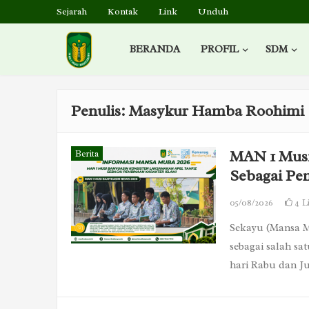
Sejarah
Kontak
Link
Unduh
BERANDA
PROFIL
SDM
Penulis:
Masykur Hamba Roohimi
MAN 1 Musi
Berita
Sebagai Pe
05/08/2026
4
L
Sekayu (Mansa M
sebagai salah sa
hari Rabu dan J