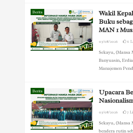
Wakil Kepa
Berita
Buku sebaga
MAN 1 Musi
03/08/2026
6
L
Sekayu, (Mansa
Banyuasin, Erdi
Manajemen Pendi
Upacara Be
Berita
Nasionalis
03/08/2026
7
L
Sekayu, (Mansa 
bendera rutin se