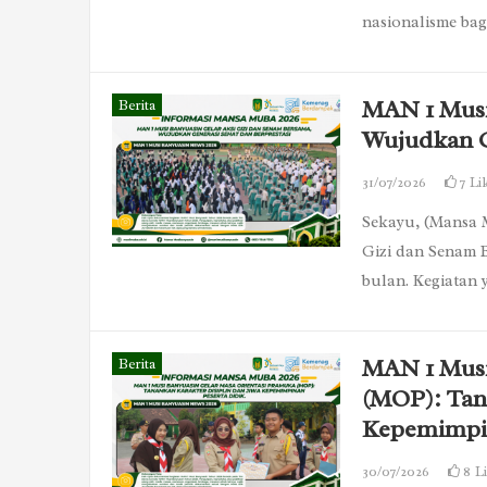
nasionalisme bag
MAN 1 Musi
Berita
Wujudkan G
31/07/2026
7
Li
Sekayu, (Mansa 
Gizi dan Senam B
bulan. Kegiatan
MAN 1 Musi
Berita
(MOP): Tan
Kepemimpin
30/07/2026
8
L