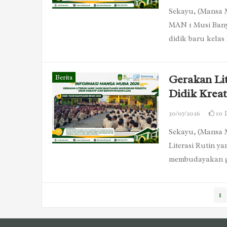
Sekayu, (Mansa
MAN 1 Musi Bany
didik baru kela
Gerakan Li
Berita
Didik Krea
30/07/2026
10
Sekayu, (Mansa 
Literasi Rutin y
membudayakan 
Paginasi
1
pos