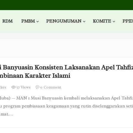
RDM
PMBM
PENGUMUMAN
KOMITE
PPI
 Banyuasin Konsisten Laksanakan Apel Tahfi
mbinaan Karakter Islami
ikes
57 Views
0
Comment
uba) — MAN 1 Musi Banyuasin kembali melaksanakan Apel Tahfi
tu program pembiasaan keagamaan yang rutin diselenggarakan set
umat.…