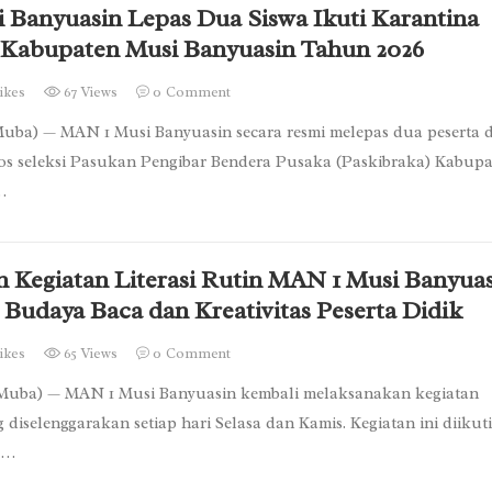
 Banyuasin Lepas Dua Siswa Ikuti Karantina
 Kabupaten Musi Banyuasin Tahun 2026
ikes
67 Views
0
Comment
uba) — MAN 1 Musi Banyuasin secara resmi melepas dua peserta d
los seleksi Pasukan Pengibar Bendera Pusaka (Paskibraka) Kabup
…
 Kegiatan Literasi Rutin MAN 1 Musi Banyua
Budaya Baca dan Kreativitas Peserta Didik
ikes
65 Views
0
Comment
Muba) — MAN 1 Musi Banyuasin kembali melaksanakan kegiatan
ng diselenggarakan setiap hari Selasa dan Kamis. Kegiatan ini diikuti
u…