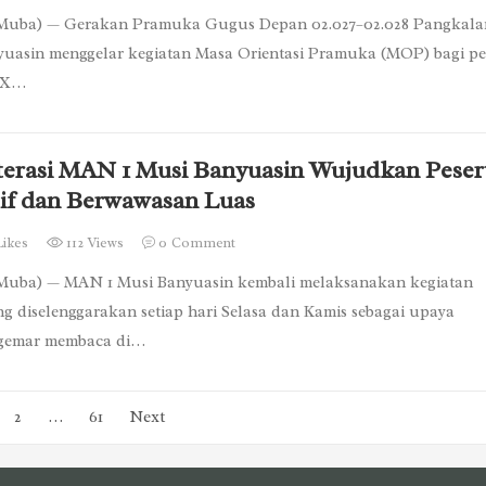
 Muba) — Gerakan Pramuka Gugus Depan 02.027–02.028 Pangkala
uasin menggelar kegiatan Masa Orientasi Pramuka (MOP) bagi pe
s X…
terasi MAN 1 Musi Banyuasin Wujudkan Peser
tif dan Berwawasan Luas
Likes
112 Views
0
Comment
Muba) — MAN 1 Musi Banyuasin kembali melaksanakan kegiatan
ang diselenggarakan setiap hari Selasa dan Kamis sebagai upaya
gemar membaca di…
2
…
61
Next