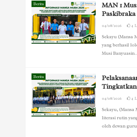
MAN 1 Musi
Berita
Paskibraka
04/08/2026
4
L
Sekayu (Mansa M
yang berhasil lo
Musi Banyuasin
Pelaksanaan
Berita
Tingkatkan 
04/08/2026
4
L
Sekayu, (Mansa 
literasi rutin ya
oleh dewan gur