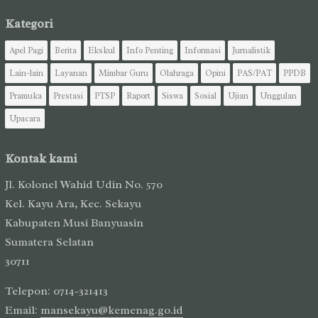
Kategori
Apel Pagi
Berita
Ekskul
Info Penting
Informasi
Jurnalistik
Lain-lain
Layanan
Mimbar Guru
Olahraga
Opini
PAS/PAT
PPDB
Pramuka
Prestasi
PTSP
Raport
Siswa
Sosial
Ujian
Unggulan
Upacara
Kontak kami
Jl. Kolonel Wahid Udin No. 570
Kel. Kayu Ara, Kec. Sekayu
Kabupaten Musi Banyuasin
Sumatera Selatan
30711
Telepon: 0714-321413
Email:
mansekayu@kemenag.go.id