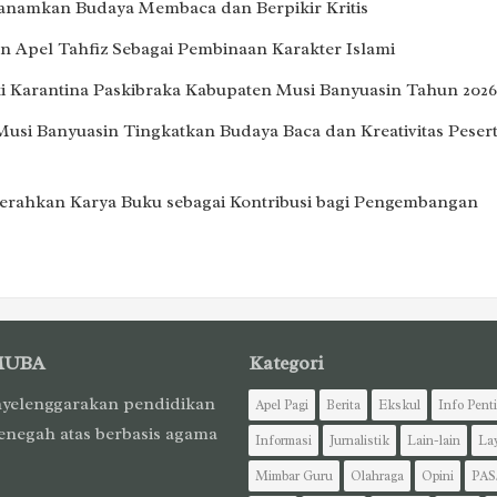
Tanamkan Budaya Membaca dan Berpikir Kritis
 Apel Tahfiz Sebagai Pembinaan Karakter Islami
i Karantina Paskibraka Kabupaten Musi Banyuasin Tahun 2026
Musi Banyuasin Tingkatkan Budaya Baca dan Kreativitas Peser
erahkan Karya Buku sebagai Kontribusi bagi Pengembangan
MUBA
Kategori
yelenggarakan pendidikan
Apel Pagi
Berita
Ekskul
Info Pent
enegah atas berbasis agama
Informasi
Jurnalistik
Lain-lain
La
Mimbar Guru
Olahraga
Opini
PAS