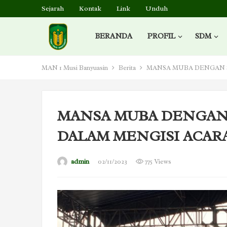
Sejarah
Kontak
Link
Unduh
BERANDA
PROFIL
SDM
MAN 1 Musi Banyuasin
Berita
MANSA MUBA DENGAN S
MANSA MUBA DENGAN 
DALAM MENGISI ACARA
admin
02/11/2023
775 Views