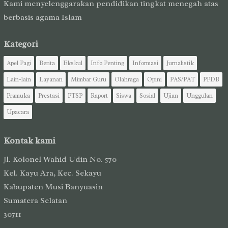
Kami menyelenggarakan pendidikan tingkat menegah atas
berbasis agama Islam
Kategori
Apel Pagi
Berita
Ekskul
Info Penting
Informasi
Jurnalistik
Lain-lain
Layanan
Mimbar Guru
Olahraga
Opini
PAS/PAT
PPDB
Pramuka
Prestasi
PTSP
Raport
Siswa
Sosial
Ujian
Unggulan
Upacara
Kontak kami
Jl. Kolonel Wahid Udin No. 570
Kel. Kayu Ara, Kec. Sekayu
Kabupaten Musi Banyuasin
Sumatera Selatan
30711