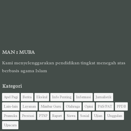
MAN 1 MUBA
Kami menyelenggarakan pendidikan tingkat menegah atas
berbasis agama Islam
Kategori
Apel Pagi
Berita
Ekskul
Info Penting
Informasi
Jurnalistik
Lain-lain
Layanan
Mimbar Guru
Olahraga
Opini
PAS/PAT
PPDB
Pramuka
Prestasi
PTSP
Raport
Siswa
Sosial
Ujian
Unggulan
Upacara