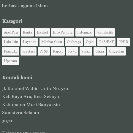
berbasis agama Islam
Kategori
Apel Pagi
Berita
Ekskul
Info Penting
Informasi
Jurnalistik
Lain-lain
Layanan
Mimbar Guru
Olahraga
Opini
PAS/PAT
PPDB
Pramuka
Prestasi
PTSP
Raport
Siswa
Sosial
Ujian
Unggulan
Upacara
Kontak kami
Jl. Kolonel Wahid Udin No. 570
Kel. Kayu Ara, Kec. Sekayu
Kabupaten Musi Banyuasin
Sumatera Selatan
30711
Telepon: 0714-321413