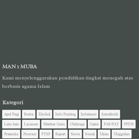
MAN 1 MUBA
Kami menyelenggarakan pendidikan tingkat menegah atas
berbasis agama Islam
Kategori
Apel Pagi
Berita
Ekskul
Info Penting
Informasi
Jurnalistik
Lain-lain
Layanan
Mimbar Guru
Olahraga
Opini
PAS/PAT
PPDB
Pramuka
Prestasi
PTSP
Raport
Siswa
Sosial
Ujian
Unggulan