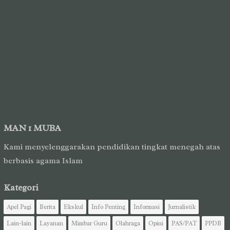
MAN 1 MUBA
Kami menyelenggarakan pendidikan tingkat menegah atas
berbasis agama Islam
Kategori
Apel Pagi
Berita
Ekskul
Info Penting
Informasi
Jurnalistik
Lain-lain
Layanan
Mimbar Guru
Olahraga
Opini
PAS/PAT
PPDB