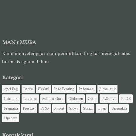
MAN 1 MUBA
Kami menyelenggarakan pendidikan tingkat menegah atas
berbasis agama Islam
Kategori
Apel Pagi
Berita
Ekskul
Info Penting
Informasi
Jurnalistik
Lain-lain
Layanan
Mimbar Guru
Olahraga
Opini
PAS/PAT
PPDB
Pramuka
Prestasi
PTSP
Raport
Siswa
Sosial
Ujian
Unggulan
Upacara
Kontak kami