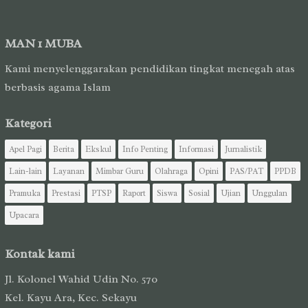
MAN 1 MUBA
Kami menyelenggarakan pendidikan tingkat menegah atas
berbasis agama Islam
Kategori
Apel Pagi
Berita
Ekskul
Info Penting
Informasi
Jurnalistik
Lain-lain
Layanan
Mimbar Guru
Olahraga
Opini
PAS/PAT
PPDB
Pramuka
Prestasi
PTSP
Raport
Siswa
Sosial
Ujian
Unggulan
Upacara
Kontak kami
Jl. Kolonel Wahid Udin No. 570
Kel. Kayu Ara, Kec. Sekayu