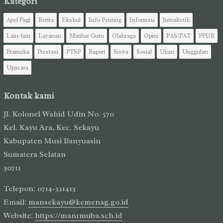
Kategori
Apel Pagi
Berita
Ekskul
Info Penting
Informasi
Jurnalistik
Lain-lain
Layanan
Mimbar Guru
Olahraga
Opini
PAS/PAT
PPDB
Pramuka
Prestasi
PTSP
Raport
Siswa
Sosial
Ujian
Unggulan
Upacara
Kontak kami
Jl. Kolonel Wahid Udin No. 570
Kel. Kayu Ara, Kec. Sekayu
Kabupaten Musi Banyuasin
Sumatera Selatan
30711
Telepon: 0714-321413
Email:
mansekayu@kemenag.go.id
Website:
https://man1muba.sch.id