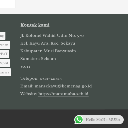
Kontak kami
Jl. Kolonel Wahid Udin No. 570
ing
Kel. Kayu Ara, Kec. Sekayu
yanan
Kabupaten Musi Banyuasin
/PAT
Sumatera Selatan
Raport
30711
pacara
Telepon: 0714-321413
Email:
mansekayu@kemenag.go.id
Website:
https://man1muba.sch.id
Hello MAN 1 MUBA