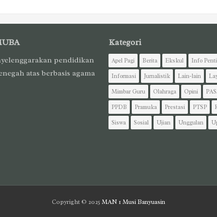
MUBA
Kategori
yelenggarakan pendidikan
Apel Pagi
Berita
Ekskul
Info Pent
enegah atas berbasis agama
Informasi
Jurnalistik
Lain-lain
La
Mimbar Guru
Olahraga
Opini
PAS
PPDB
Pramuka
Prestasi
PTSP
Siswa
Sosial
Ujian
Unggulan
U
Copyright © 2025
MAN 1 Musi Banyuasin