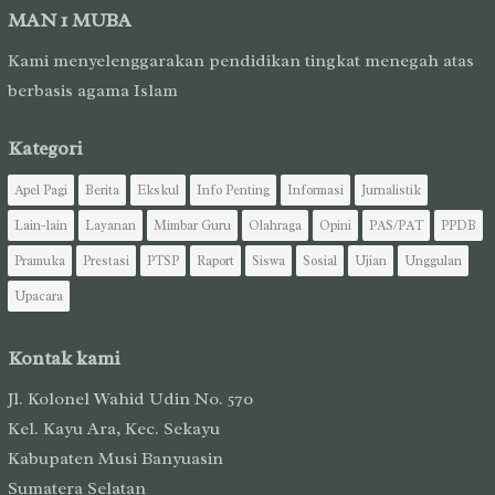
MAN 1 MUBA
Kami menyelenggarakan pendidikan tingkat menegah atas
berbasis agama Islam
Kategori
Apel Pagi
Berita
Ekskul
Info Penting
Informasi
Jurnalistik
Lain-lain
Layanan
Mimbar Guru
Olahraga
Opini
PAS/PAT
PPDB
Pramuka
Prestasi
PTSP
Raport
Siswa
Sosial
Ujian
Unggulan
Upacara
Kontak kami
Jl. Kolonel Wahid Udin No. 570
Kel. Kayu Ara, Kec. Sekayu
Kabupaten Musi Banyuasin
Sumatera Selatan