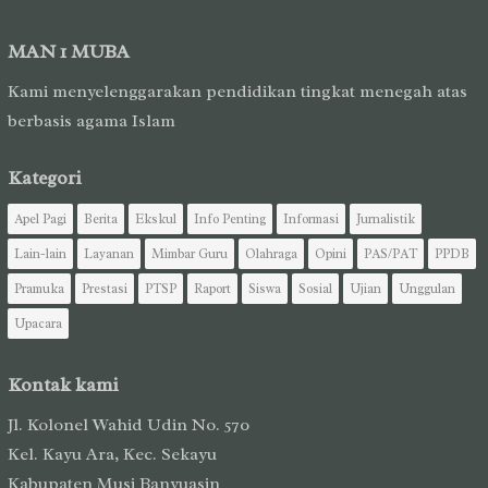
MAN 1 MUBA
Kami menyelenggarakan pendidikan tingkat menegah atas
berbasis agama Islam
Kategori
Apel Pagi
Berita
Ekskul
Info Penting
Informasi
Jurnalistik
Lain-lain
Layanan
Mimbar Guru
Olahraga
Opini
PAS/PAT
PPDB
Pramuka
Prestasi
PTSP
Raport
Siswa
Sosial
Ujian
Unggulan
Upacara
Kontak kami
Jl. Kolonel Wahid Udin No. 570
Kel. Kayu Ara, Kec. Sekayu
Kabupaten Musi Banyuasin