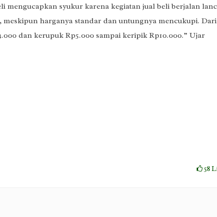
li mengucapkan syukur karena kegiatan jual beli berjalan lanc
li, meskipun harganya standar dan untungnya mencukupi. Dari
.000 dan kerupuk Rp5.000 sampai keripik Rp10.000.” Ujar
58
L