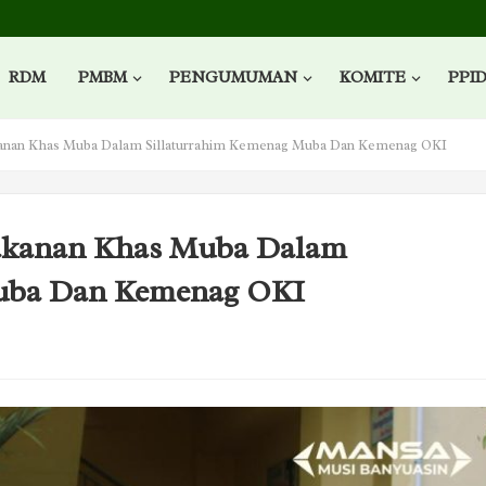
RDM
PMBM
PENGUMUMAN
KOMITE
PPI
nan Khas Muba Dalam Sillaturrahim Kemenag Muba Dan Kemenag OKI
akanan Khas Muba Dalam
Muba Dan Kemenag OKI