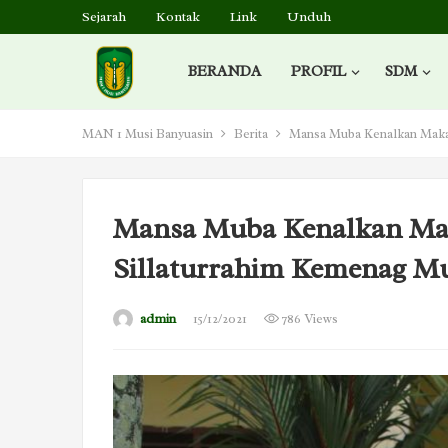
Sejarah
Kontak
Link
Unduh
BERANDA
PROFIL
SDM
MAN 1 Musi Banyuasin
Berita
Mansa Muba Kenalkan Maka
Mansa Muba Kenalkan M
Sillaturrahim Kemenag 
admin
15/12/2021
786 Views