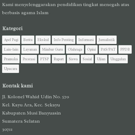
Kami menyelenggarakan pendidikan tingkat menegah atas
berbasis agama Islam
Kategori
Apel Pagi
Berita
Ekskul
Info Penting
Informasi
Jurnalistik
Lain-lain
Layanan
Mimbar Guru
Olahraga
Opini
PAS/PAT
PPDB
Pramuka
Prestasi
PTSP
Raport
Siswa
Sosial
Ujian
Unggulan
Upacara
Kontak kami
Jl. Kolonel Wahid Udin No. 570
Kel. Kayu Ara, Kec. Sekayu
Kabupaten Musi Banyuasin
Sumatera Selatan
30711