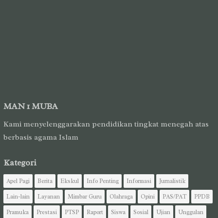
MAN 1 MUBA
Kami menyelenggarakan pendidikan tingkat menegah atas
berbasis agama Islam
Kategori
Apel Pagi
Berita
Ekskul
Info Penting
Informasi
Jurnalistik
Lain-lain
Layanan
Mimbar Guru
Olahraga
Opini
PAS/PAT
PPDB
Pramuka
Prestasi
PTSP
Raport
Siswa
Sosial
Ujian
Unggulan