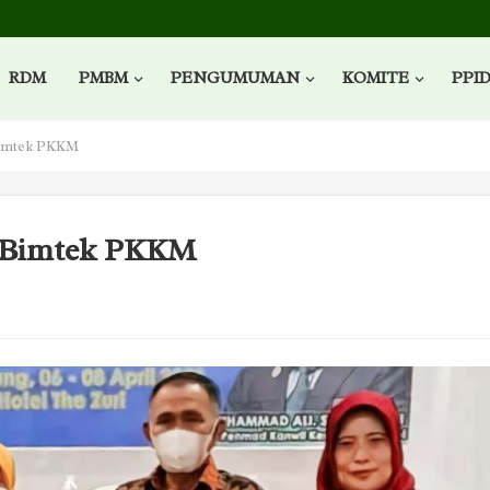
RDM
PMBM
PENGUMUMAN
KOMITE
PPI
Bimtek PKKM
i Bimtek PKKM