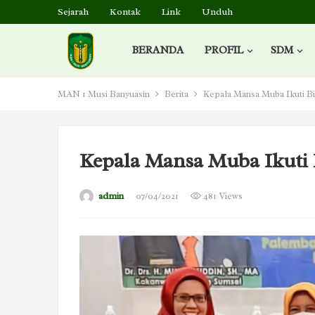
Sejarah
Kontak
Link
Unduh
BERANDA
PROFIL
SDM
MAN 1 Musi Banyuasin
Berita
Kepala Mansa Muba Ikuti 
Kepala Mansa Muba Ikut
admin
07/04/2021
481 Views