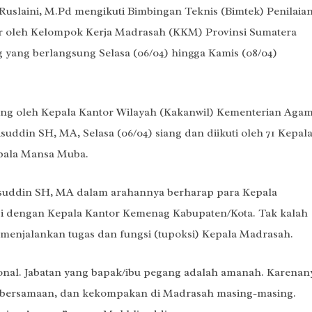
slaini, M.Pd mengikuti Bimbingan Teknis (Bimtek) Penilaia
r oleh Kelompok Kerja Madrasah (KKM) Provinsi Sumatera
g yang berlangsung Selasa (06/04) hingga Kamis (08/04)
ung oleh Kepala Kantor Wilayah (Kakanwil) Kementerian Aga
uddin SH, MA, Selasa (06/04) siang dan diikuti oleh 71 Kepal
epala Mansa Muba.
suddin SH, MA dalam arahannya berharap para Kepala
i dengan Kepala Kantor Kemenag Kabupaten/Kota. Tak kalah
 menjalankan tugas dan fungsi (tupoksi) Kepala Madrasah.
onal. Jabatan yang bapak/ibu pegang adalah amanah. Karenan
 kebersamaan, dan kekompakan di Madrasah masing-masing.