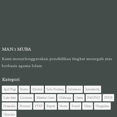
MAN 1 MUBA
Kami menyelenggarakan pendidikan tingkat menegah atas
berbasis agama Islam
Kategori
Apel Pagi
Berita
Ekskul
Info Penting
Informasi
Jurnalistik
Lain-lain
Layanan
Mimbar Guru
Olahraga
Opini
PAS/PAT
PPDB
Pramuka
Prestasi
PTSP
Raport
Siswa
Sosial
Ujian
Unggulan
Upacara