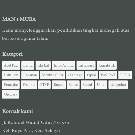
MAN 1 MUBA
Kami menyelenggarakan pendidikan tingkat menegah atas
berbasis agama Islam
Kategori
Apel Pagi
Berita
Ekskul
Info Penting
Informasi
Jurnalistik
Lain-lain
Layanan
Mimbar Guru
Olahraga
Opini
PAS/PAT
PPDB
Pramuka
Prestasi
PTSP
Raport
Siswa
Sosial
Ujian
Unggulan
Upacara
Kontak kami
Jl. Kolonel Wahid Udin No. 570
Kel. Kayu Ara, Kec. Sekayu