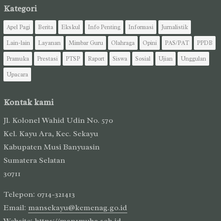
Kategori
Apel Pagi
Berita
Ekskul
Info Penting
Informasi
Jurnalistik
Lain-lain
Layanan
Mimbar Guru
Olahraga
Opini
PAS/PAT
PPDB
Pramuka
Prestasi
PTSP
Raport
Siswa
Sosial
Ujian
Unggulan
Upacara
Kontak kami
Jl. Kolonel Wahid Udin No. 570
Kel. Kayu Ara, Kec. Sekayu
Kabupaten Musi Banyuasin
Sumatera Selatan
30711
Telepon: 0714-321413
Email:
mansekayu@kemenag.go.id
Website:
https://man1muba.sch.id