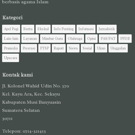
berbasis agama Islam
Kategori
Apel Pagi
Berita
Ekskul
Info Penting
Informasi
Jurnalistik
Lain-lain
Layanan
Mimbar Guru
Olahraga
Opini
PAS/PAT
PPDB
Pramuka
Prestasi
PTSP
Raport
Siswa
Sosial
Ujian
Unggulan
Upacara
Kontak kami
Jl. Kolonel Wahid Udin No. 570
Kel. Kayu Ara, Kec. Sekayu
Kabupaten Musi Banyuasin
Sumatera Selatan
30711
Telepon: 0714-321413