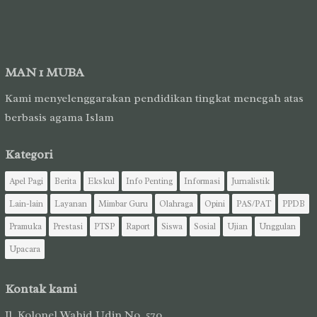
MAN 1 MUBA
Kami menyelenggarakan pendidikan tingkat menegah atas
berbasis agama Islam
Kategori
Apel Pagi
Berita
Ekskul
Info Penting
Informasi
Jurnalistik
Lain-lain
Layanan
Mimbar Guru
Olahraga
Opini
PAS/PAT
PPDB
Pramuka
Prestasi
PTSP
Raport
Siswa
Sosial
Ujian
Unggulan
Upacara
Kontak kami
Jl. Kolonel Wahid Udin No. 570