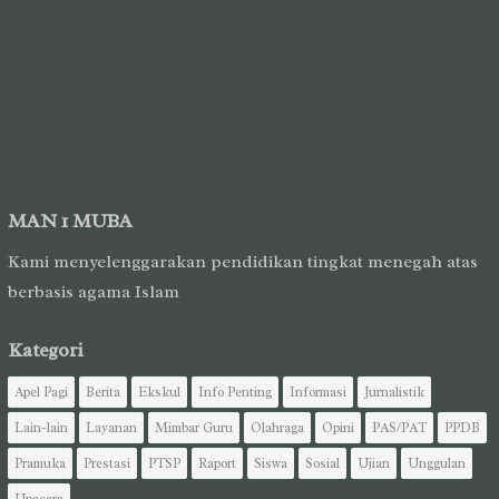
MAN 1 MUBA
Kami menyelenggarakan pendidikan tingkat menegah atas
berbasis agama Islam
Kategori
Apel Pagi
Berita
Ekskul
Info Penting
Informasi
Jurnalistik
Lain-lain
Layanan
Mimbar Guru
Olahraga
Opini
PAS/PAT
PPDB
Pramuka
Prestasi
PTSP
Raport
Siswa
Sosial
Ujian
Unggulan
Upacara