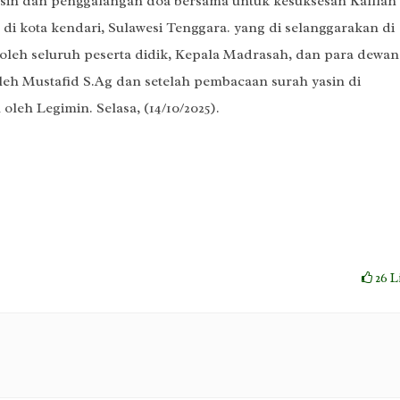
in dan penggalangan doa bersama untuk kesuksesan Kafilah
i kota kendari, Sulawesi Tenggara. yang di selanggarakan di
 oleh seluruh peserta didik, Kepala Madrasah, dan para dewan
leh Mustafid S.Ag dan setelah pembacaan surah yasin di
leh Legimin. Selasa, (14/10/2025).
26
L