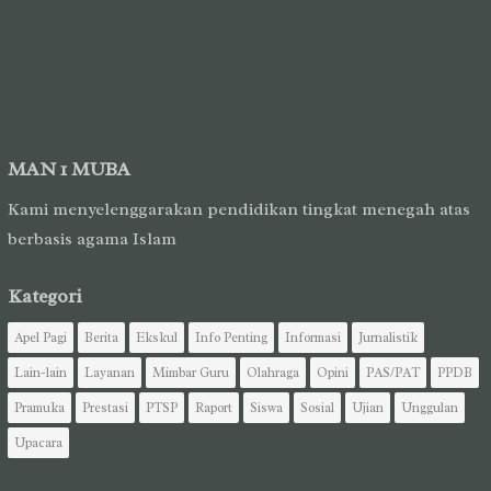
MAN 1 MUBA
Kami menyelenggarakan pendidikan tingkat menegah atas
berbasis agama Islam
Kategori
Apel Pagi
Berita
Ekskul
Info Penting
Informasi
Jurnalistik
Lain-lain
Layanan
Mimbar Guru
Olahraga
Opini
PAS/PAT
PPDB
Pramuka
Prestasi
PTSP
Raport
Siswa
Sosial
Ujian
Unggulan
Upacara