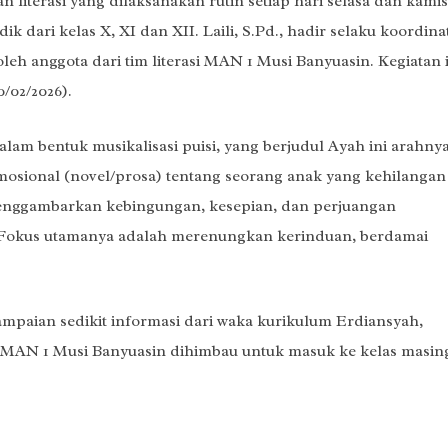
iterasi yang dilaksanakan rutin setiap hari selasa dan kamis,
k dari kelas X, XI dan XII. Laili, S.Pd., hadir selaku koordina
n oleh anggota dari tim literasi MAN 1 Musi Banyuasin. Kegiatan 
/02/2026).
alam bentuk musikalisasi puisi, yang berjudul Ayah ini arahny
mosional (novel/prosa) tentang seorang anak yang kehilangan
menggambarkan kebingungan, kesepian, dan perjuangan
 Fokus utamanya adalah merenungkan kerinduan, berdamai
ampaian sedikit informasi dari waka kurikulum Erdiansyah,
ik MAN 1 Musi Banyuasin dihimbau untuk masuk ke kelas masin