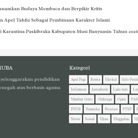
Tanamkan Budaya Membaca dan Berpikir Kritis
 Apel Tahfiz Sebagai Pembinaan Karakter Islami
i Karantina Paskibraka Kabupaten Musi Banyuasin Tahun 2026
MUBA
Kategori
yelenggarakan pendidikan
Apel Pagi
Berita
Ekskul
Info Pent
enegah atas berbasis agama
Informasi
Jurnalistik
Lain-lain
La
Mimbar Guru
Olahraga
Opini
PAS
PPDB
Pramuka
Prestasi
PTSP
Siswa
Sosial
Ujian
Unggulan
U