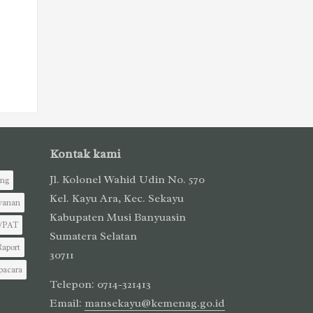
Kontak kami
Jl. Kolonel Wahid Udin No. 570
ing
Kel. Kayu Ara, Kec. Sekayu
yanan
Kabupaten Musi Banyuasin
/PAT
Sumatera Selatan
Raport
30711
pacara
Telepon: 0714-321413
Email:
mansekayu@kemenag.go.id