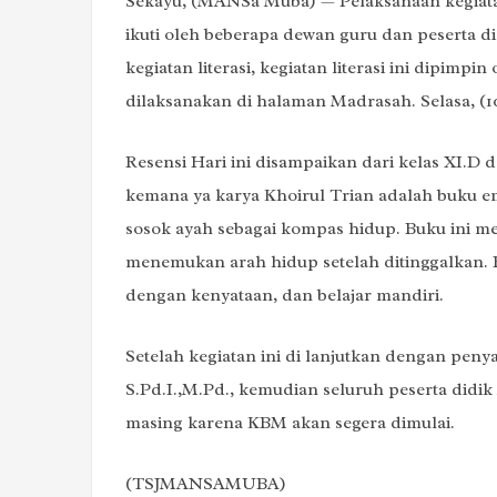
Sekayu, (MANSa Muba) — Pelaksanaan kegiatan l
ikuti oleh beberapa dewan guru dan peserta didi
kegiatan literasi, kegiatan literasi ini dipimpi
dilaksanakan di halaman Madrasah. Selasa, (10
Resensi Hari ini disampaikan dari kelas XI.D d
kemana ya karya Khoirul Trian adalah buku e
sosok ayah sebagai kompas hidup. Buku ini 
menemukan arah hidup setelah ditinggalkan.
dengan kenyataan, dan belajar mandiri.
Setelah kegiatan ini di lanjutkan dengan peny
S.Pd.I.,M.Pd., kemudian seluruh peserta did
masing karena KBM akan segera dimulai.
(TSJMANSAMUBA)