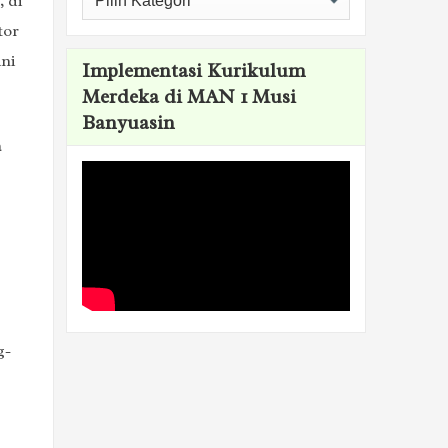
 di
tor
ini
Implementasi Kurikulum
Merdeka di MAN 1 Musi
Banyuasin
a
g-