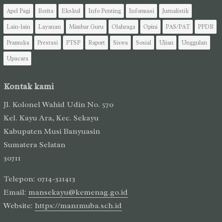
Apel Pagi
Berita
Ekskul
Info Penting
Informasi
Jurnalistik
Lain-lain
Layanan
Mimbar Guru
Olahraga
Opini
PAS/PAT
PPDB
Pramuka
Prestasi
PTSP
Raport
Siswa
Sosial
Ujian
Unggulan
Upacara
Kontak kami
Jl. Kolonel Wahid Udin No. 570
Kel. Kayu Ara, Kec. Sekayu
Kabupaten Musi Banyuasin
Sumatera Selatan
30711
Telepon: 0714-321413
Email:
mansekayu@kemenag.go.id
Website:
https://man1muba.sch.id