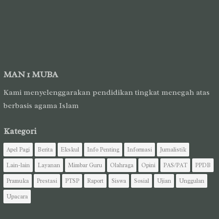
MAN 1 MUBA
Kami menyelenggarakan pendidikan tingkat menegah atas
berbasis agama Islam
Kategori
Apel Pagi
Berita
Ekskul
Info Penting
Informasi
Jurnalistik
Lain-lain
Layanan
Mimbar Guru
Olahraga
Opini
PAS/PAT
PPDB
Pramuka
Prestasi
PTSP
Raport
Siswa
Sosial
Ujian
Unggulan
Upacara