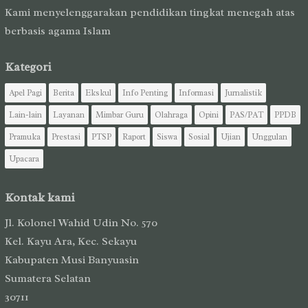
Kami menyelenggarakan pendidikan tingkat menegah atas
berbasis agama Islam
Kategori
Apel Pagi
Berita
Ekskul
Info Penting
Informasi
Jurnalistik
Lain-lain
Layanan
Mimbar Guru
Olahraga
Opini
PAS/PAT
PPDB
Pramuka
Prestasi
PTSP
Raport
Siswa
Sosial
Ujian
Unggulan
Upacara
Kontak kami
Jl. Kolonel Wahid Udin No. 570
Kel. Kayu Ara, Kec. Sekayu
Kabupaten Musi Banyuasin
Sumatera Selatan
30711