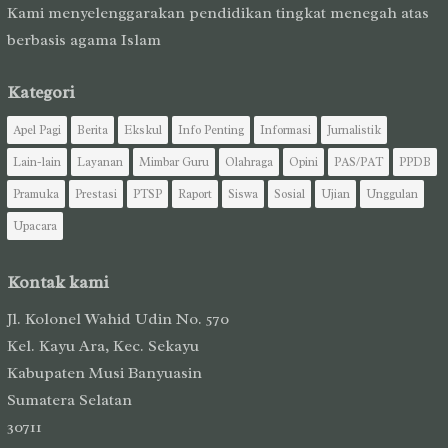
Kami menyelenggarakan pendidikan tingkat menegah atas
berbasis agama Islam
Kategori
Apel Pagi
Berita
Ekskul
Info Penting
Informasi
Jurnalistik
Lain-lain
Layanan
Mimbar Guru
Olahraga
Opini
PAS/PAT
PPDB
Pramuka
Prestasi
PTSP
Raport
Siswa
Sosial
Ujian
Unggulan
Upacara
Kontak kami
Jl. Kolonel Wahid Udin No. 570
Kel. Kayu Ara, Kec. Sekayu
Kabupaten Musi Banyuasin
Sumatera Selatan
30711