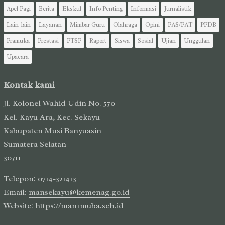
Apel Pagi
Berita
Ekskul
Info Penting
Informasi
Jurnalistik
Lain-lain
Layanan
Mimbar Guru
Olahraga
Opini
PAS/PAT
PPDB
Pramuka
Prestasi
PTSP
Raport
Siswa
Sosial
Ujian
Unggulan
Upacara
Kontak kami
Jl. Kolonel Wahid Udin No. 570
Kel. Kayu Ara, Kec. Sekayu
Kabupaten Musi Banyuasin
Sumatera Selatan
30711
Telepon: 0714-321413
Email:
mansekayu@kemenag.go.id
Website:
https://man1muba.sch.id