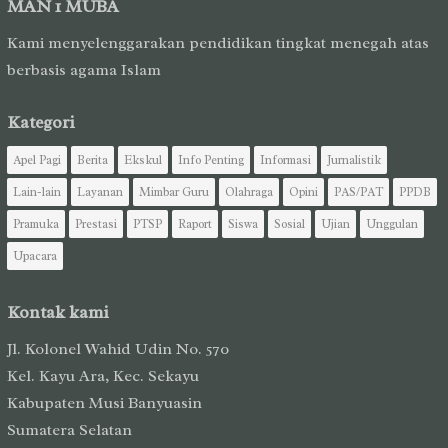
MAN 1 MUBA
Kami menyelenggarakan pendidikan tingkat menegah atas
berbasis agama Islam
Kategori
Apel Pagi
Berita
Ekskul
Info Penting
Informasi
Jurnalistik
Lain-lain
Layanan
Mimbar Guru
Olahraga
Opini
PAS/PAT
PPDB
Pramuka
Prestasi
PTSP
Raport
Siswa
Sosial
Ujian
Unggulan
Upacara
Kontak kami
Jl. Kolonel Wahid Udin No. 570
Kel. Kayu Ara, Kec. Sekayu
Kabupaten Musi Banyuasin
Sumatera Selatan