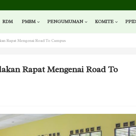
RDM
PMBM
PENGUMUMAN
KOMITE
PPI
kan Rapat Mengenai Road To Campus
akan Rapat Mengenai Road To