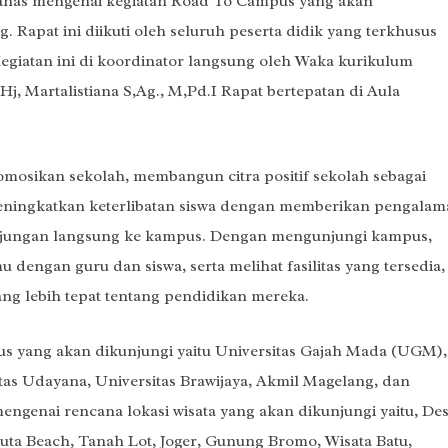
ahas mengenai kegiatan Road To Campus yang akan
Rapat ini diikuti oleh seluruh peserta didik yang terkhusus
. Kegiatan ini di koordinator langsung oleh Waka kurikulum
j, Martalistiana S,Ag., M,Pd.I Rapat bertepatan di Aula
osikan sekolah, membangun citra positif sekolah sebagai
 meningkatkan keterlibatan siswa dengan memberikan pengala
njungan langsung ke kampus. Dengan mengunjungi kampus,
 dengan guru dan siswa, serta melihat fasilitas yang tersedia,
g lebih tepat tentang pendidikan mereka.
 yang akan dikunjungi yaitu Universitas Gajah Mada (UGM),
tas Udayana, Universitas Brawijaya, Akmil Magelang, dan
ngenai rencana lokasi wisata yang akan dikunjungi yaitu, De
Kuta Beach, Tanah Lot, Joger, Gunung Bromo, Wisata Batu,