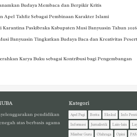
Tanamkan Budaya Membaca dan Berpikir Kritis
 Apel Tahfiz Sebagai Pembinaan Karakter Islami
i Karantina Paskibraka Kabupaten Musi Banyuasin Tahun 2026
Musi Banyuasin Tingkatkan Budaya Baca dan Kreativitas Peser
erahkan Karya Buku sebagai Kontribusi bagi Pengembangan
MUBA
Kategori
yelenggarakan pendidikan
Apel Pagi
Berita
Ekskul
Info Pent
enegah atas berbasis agama
Informasi
Jurnalistik
Lain-lain
La
Mimbar Guru
Olahraga
Opini
PAS