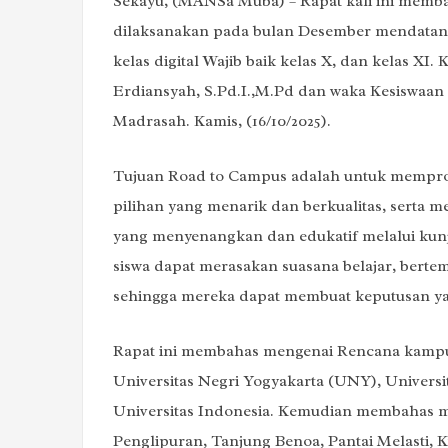
Sekayu, (MANSa Muba) – Rapat kali ini memb
dilaksanakan pada bulan Desember mendatang. 
kelas digital Wajib baik kelas X, dan kelas XI
Erdiansyah, S.Pd.I.,M.Pd dan waka Kesiswaan H
Madrasah. Kamis, (16/10/2025).
Tujuan Road to Campus adalah untuk memprom
pilihan yang menarik dan berkualitas, serta
yang menyenangkan dan edukatif melalui ku
siswa dapat merasakan suasana belajar, bertemu
sehingga mereka dapat membuat keputusan yan
Rapat ini membahas mengenai Rencana kampus
Universitas Negri Yogyakarta (UNY), Universi
Universitas Indonesia. Kemudian membahas me
Penglipuran, Tanjung Benoa, Pantai Melasti, 